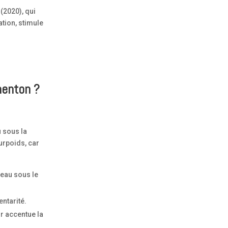
(2020), qui
ation, stimule
menton ?
u sous la
urpoids, car
peau sous le
entarité.
r accentue la