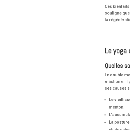
Ces bienfait
souligne que 
la régénératio
Le yoga 
Quelles s
Le
double m
mâchoire. Il
ses causes so
Le vieilli
menton.
L’accumula
La posture
chute natur