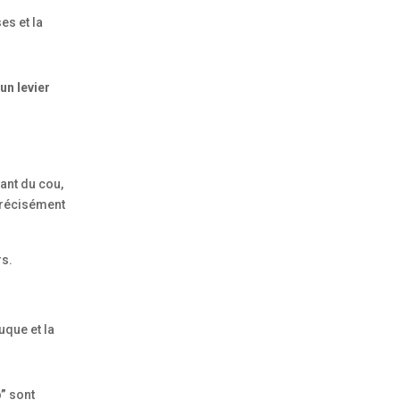
es et la
un levier
vant du cou,
 précisément
rs.
uque et la
”
sont