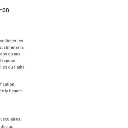
t-on
solliciter les
s
,
stimuler la
ions ou aux
Il repose
lles du Hatha
fication
de la beauté
musculaires.
ides ou