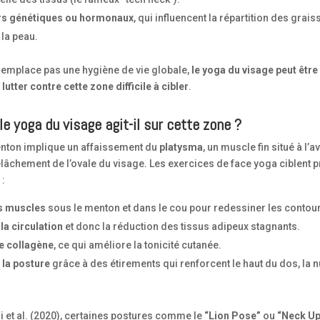
rs génétiques ou hormonaux
, qui influencent la répartition des graiss
 la peau.
 remplace pas une hygiène de vie globale,
le yoga du visage peut être 
lutter contre cette zone difficile à cibler
.
 yoga du visage agit-il sur cette zone ?
nton implique un affaissement du
platysma
, un muscle fin situé à l’a
elâchement de l’ovale du visage. Les exercices de face yoga ciblent
 :
es muscles
sous le menton et dans le cou pour redessiner les contou
la circulation
et donc la réduction des tissus adipeux stagnants.
le collagène
, ce qui améliore la tonicité cutanée.
 la posture
grâce à des étirements qui renforcent le haut du dos, la n
 et al. (2020), certaines postures comme le
“Lion Pose”
ou
“Neck Up