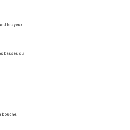
and les yeux.
nes basses du
la bouche.