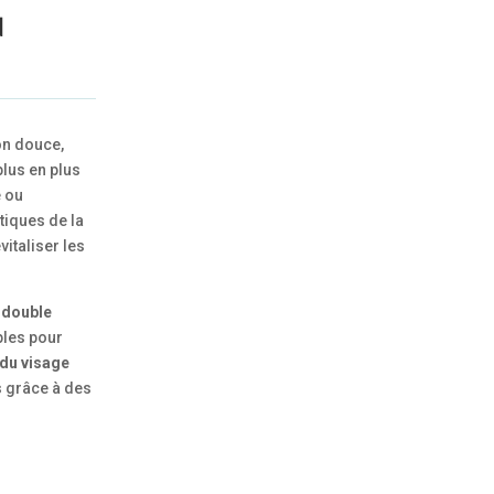
u
on douce,
plus en plus
e ou
tiques de la
vitaliser les
 double
ples pour
du visage
s
grâce à des