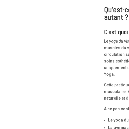
Qu’est-c
autant ?
C’est quoi
Le
yoga du vi
muscles du vi
circulation 
soins esthéti
uniquement s
Yoga.
Cette pratique
musculaire. E
naturelle et 
À ne pas con
Le yoga du
La gymnast