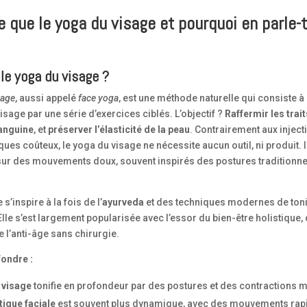
e que le yoga du visage et pourquoi en parle-
 le yoga du visage ?
sage
, aussi appelé
face yoga
, est une méthode naturelle qui consiste à 
sage par une série d’exercices ciblés. L’objectif ?
Raffermir les trait
sanguine
, et
préserver l’élasticité de la peau
. Contrairement aux inject
ques coûteux, le yoga du visage ne nécessite aucun outil, ni produit. 
ur des mouvements doux, souvent inspirés des postures traditionne
 s’inspire à la fois de l’
ayurveda
et des techniques modernes de toni
lle s’est largement popularisée avec l’essor du bien-être holistique, 
de l’anti-âge sans chirurgie.
fondre :
 visage
tonifie en profondeur par des postures et des contractions 
ique faciale
est souvent plus dynamique, avec des mouvements rap