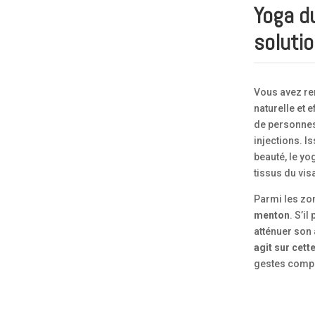
Yoga d
solutio
Vous avez re
naturelle et 
de personnes 
injections. I
beauté, le yo
tissus du vis
Parmi les zon
menton
. S’i
atténuer son
agit sur cett
gestes comp