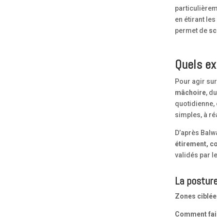
particulièrem
en étirant l
permet de
sc
Quels ex
Pour agir sur
mâchoire
, d
quotidienne,
simples, à ré
D’après Balwa
étirement, co
validés par l
La postur
Zones ciblée
Comment fai