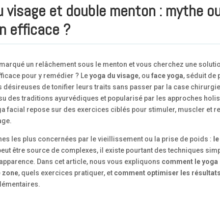
u visage et double menton : mythe o
n efficace ?
marqué un relâchement sous le menton et vous cherchez une soluti
efficace pour y remédier ? Le
yoga du visage
, ou
face yoga
, séduit de 
désireuses de tonifier leurs traits sans passer par la case chirurgi
ssu des traditions ayurvédiques et popularisé par les approches holis
ga facial repose sur des exercices ciblés pour stimuler, muscler et re
age.
es les plus concernées par le vieillissement ou la prise de poids :
le
l peut être source de complexes, il existe pourtant des techniques sim
 apparence. Dans cet article, nous vous expliquons
comment le yoga 
e zone
, quels exercices pratiquer, et
comment optimiser les résultat
lémentaires.