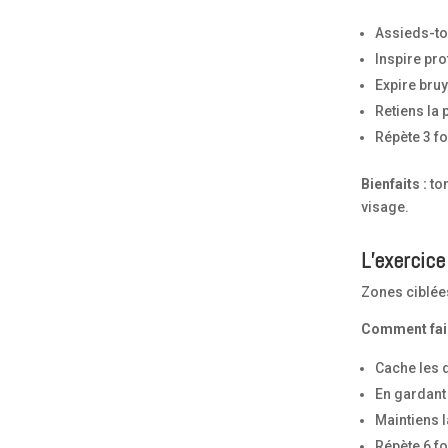
Assieds-to
Inspire pr
Expire bruy
Retiens la
Répète 3 fo
Bienfaits :
ton
visage.
L’exercice
Zones ciblées
Comment fai
Cache les 
En gardant 
Maintiens 
Répète 6 fo