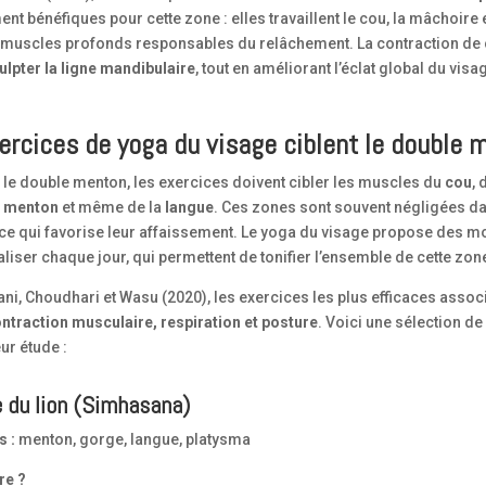
ent bénéfiques pour cette zone : elles travaillent le cou, la mâchoire e
es muscles profonds responsables du relâchement. La contraction de
ulpter la ligne mandibulaire
, tout en améliorant l’éclat global du visa
ercices de yoga du visage ciblent le double 
 le double menton, les exercices doivent cibler les muscles du
cou
, 
u
menton
et même de la
langue
. Ces zones sont souvent négligées da
 ce qui favorise leur affaissement. Le yoga du visage propose des 
aliser chaque jour, qui permettent de tonifier l’ensemble de cette zon
ni, Choudhari et Wasu (2020), les exercices les plus efficaces assoc
ntraction musculaire, respiration et posture
. Voici une sélection 
eur étude :
e du lion (Simhasana)
s :
menton, gorge, langue, platysma
re ?