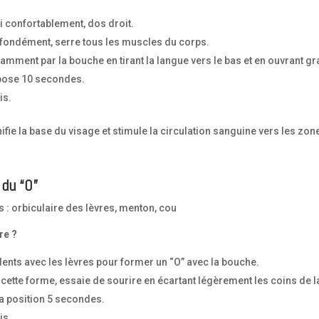
i confortablement, dos droit.
ofondément, serre tous les muscles du corps.
amment par la bouche en tirant la langue vers le bas et en ouvrant gr
 pose 10 secondes.
is.
ifie la base du visage et stimule la circulation sanguine vers les zo
 du “O”
 : orbiculaire des lèvres, menton, cou
re ?
dents avec les lèvres pour former un “O” avec la bouche.
cette forme, essaie de sourire en écartant légèrement les coins de 
la position 5 secondes.
is.