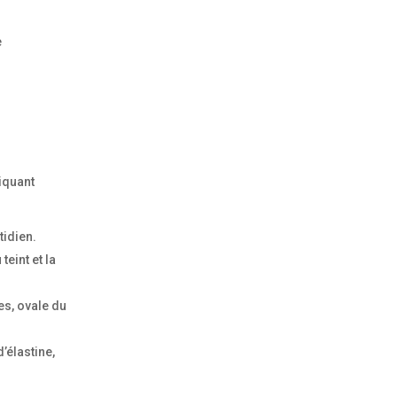
e
iquant
tidien.
 teint et la
es, ovale du
’élastine,