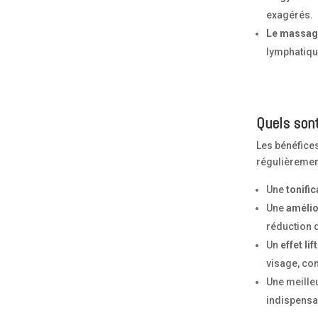
exagérés.
Le massage
lymphatique
Quels sont
Les bénéfice
régulièrement
Une
tonifi
Une
amélio
réduction 
Un
effet lif
visage, co
Une meille
indispensab