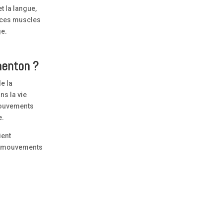
t la langue,
 ces muscles
ge.
menton ?
de la
ns la vie
mouvements
e.
ient
de mouvements