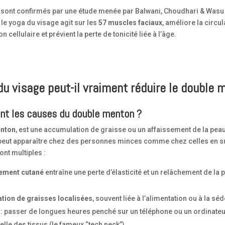
s sont confirmés par une étude menée par Balwani, Choudhari & Wasu 
le yoga du visage agit sur les
57 muscles faciaux
, améliore la circul
n cellulaire et prévient la perte de tonicité liée à l’âge.
du visage peut-il vraiment réduire le double 
ont les causes du double menton ?
enton
, est une accumulation de graisse ou un affaissement de la pea
 peut apparaître chez des personnes minces comme chez celles en s
nt multiples :
ssement cutané
entraîne une perte d’élasticité et un relâchement de la 
tion de graisses localisées
, souvent liée à l’alimentation ou à la séd
: passer de longues heures penché sur un téléphone ou un ordinateu
elle des tissus (le fameux “tech neck”).