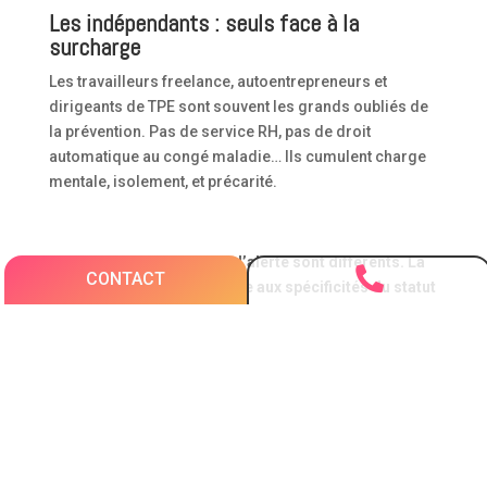
Les indépendants : seuls face à la
surcharge
Les travailleurs freelance, autoentrepreneurs et
dirigeants de TPE sont souvent les grands oubliés de
la prévention. Pas de service RH, pas de droit
automatique au congé maladie… Ils cumulent charge
mentale, isolement, et précarité.
Pour chacun, les signaux d’alerte sont différents. La

CONTACT
prévention doit être adaptée aux spécificités du statut
professionnel.
Que faire en cas de burn out